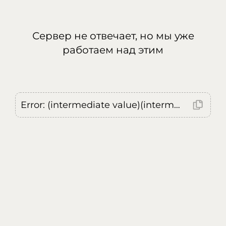
Сервер не отвечает, но мы уже
работаем над этим
Error: (intermediate value)(intermediate value)(intermediate value).replaceAll is not a function