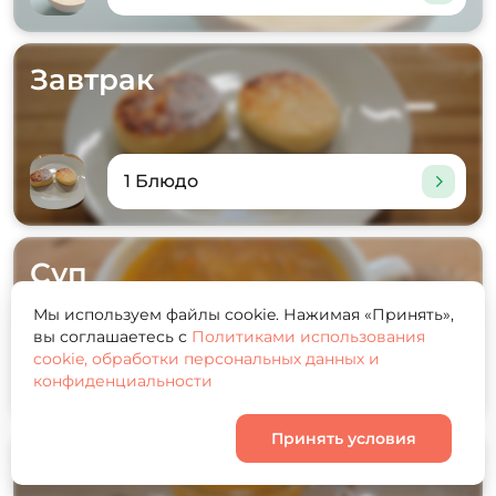
Завтрак
1 Блюдо
Суп
Мы используем файлы cookie. Нажимая «Принять»,
вы соглашаетесь с
Политиками использования
cookie, обработки персональных данных и
1 Блюдо
конфиденциальности
Принять условия
Корзина
0
Напиток